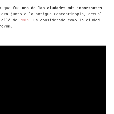
ia que fue
una de las ciudades más importantes
 era junto a la antigua Costantinopla, actual
s allá de
Roma
. Es considerada como la ciudad
rorum.